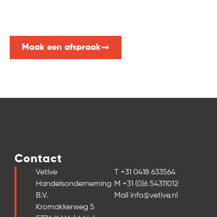
Advies nodig of vrijblijvend een offerte aanvragen?
Neem dan nu contact met ons op. Wij helpen u graag!
Maak een afspraak
Contact
Vetive
T +31 0418 633564
Handelsonderneming
M +31 (0)6 54311012
B.V.
Mail info@vetive.nl
Kromakkerweg 5