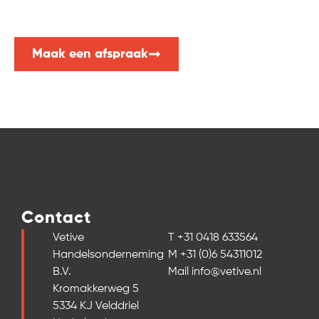
Advies nodig of vrijblijvend een offerte aanvragen?
Neem dan nu contact met ons op. Wij helpen u graag!
Maak een afspraak
Contact
Vetive
T +31 0418 633564
Handelsonderneming
M +31 (0)6 54311012
B.V.
Mail info@vetive.nl
Kromakkerweg 5
5334 KJ Velddriel