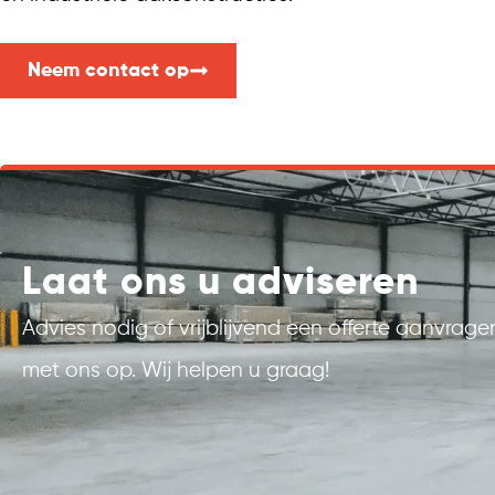
Neem contact op
Laat ons u adviseren
Advies nodig of vrijblijvend een offerte aanvra
met ons op. Wij helpen u graag!