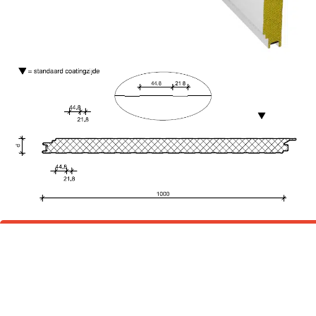
Laat ons u adviseren
Advies nodig of vrijblijvend een offerte aanvragen?