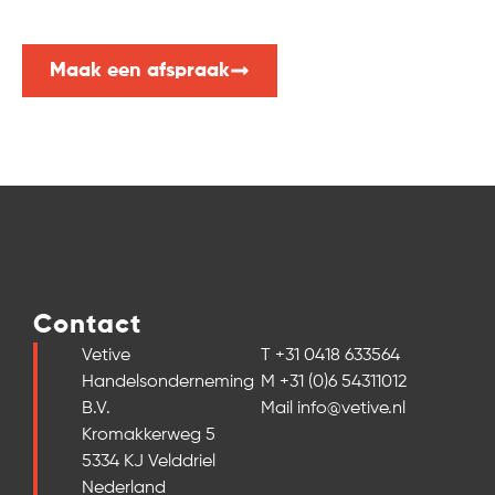
Neem dan nu contact met ons op. Wij helpen u graag!
Maak een afspraak
Contact
Vetive
T +31 0418 633564
Handelsonderneming
M +31 (0)6 54311012
B.V.
Mail info@vetive.nl
Kromakkerweg 5
5334 KJ Velddriel
Nederland