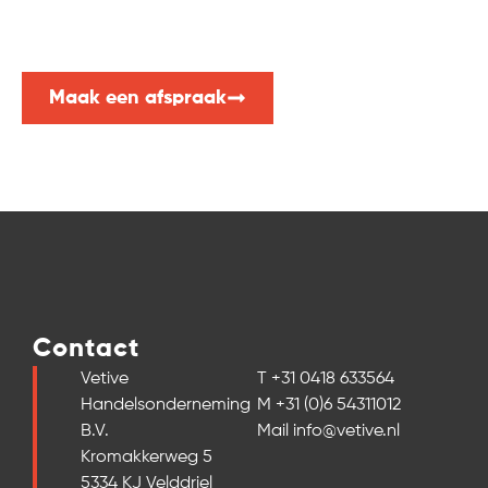
Advies nodig of vrijblijvend een offerte aanvragen?
Neem dan nu contact met ons op. Wij helpen u graag!
Maak een afspraak
Contact
Vetive
T +31 0418 633564
Handelsonderneming
M +31 (0)6 54311012
B.V.
Mail info@vetive.nl
Kromakkerweg 5
5334 KJ Velddriel